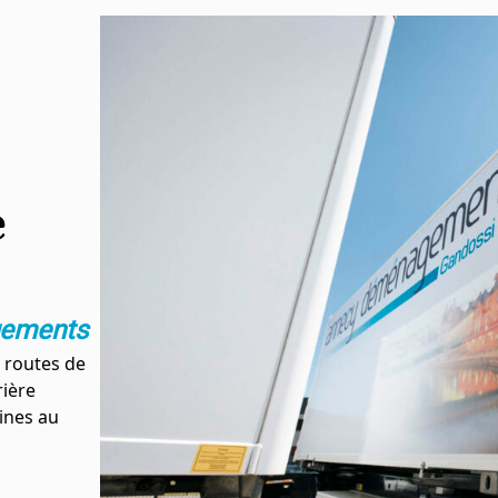
e
gements
 routes de
rière
ines au