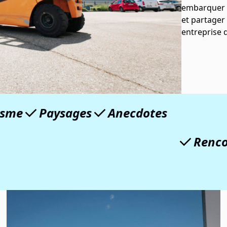
embarquer a
et partager 
entreprise 
ysages
Anecdotes
Rencontres
I