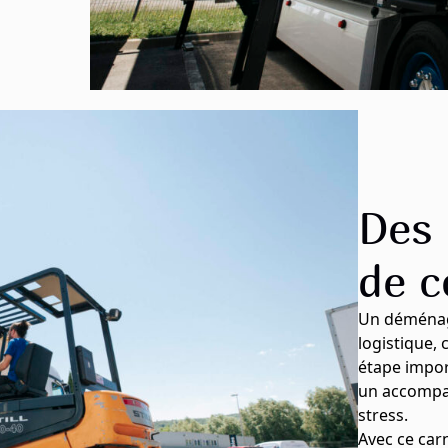
Des 
de c
Un déménag
logistique,
étape impor
un accompa
stress.
Avec ce car